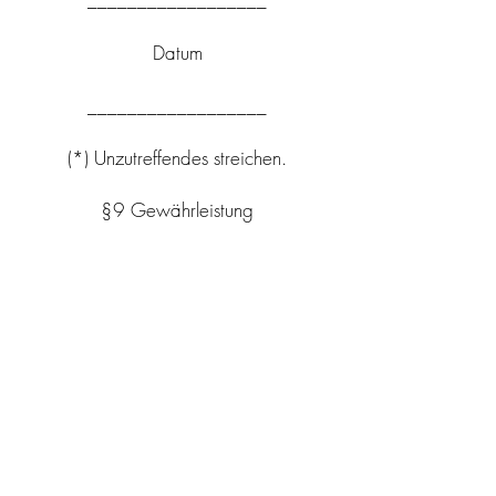
Datum
__________________
(*) Unzutreffendes streichen.
§9 Gewährleistung
(1) Es gelten die gesetzlichen
Gewährleistungsregelungen.
(2) Für Schadensersatz oder Ersatz
vergeblicher Aufwendungen des
Verbrauchers gelten die in
nachfolgendem § 9 festgelegten
Grenzen.
§10 Haftungsausschluss